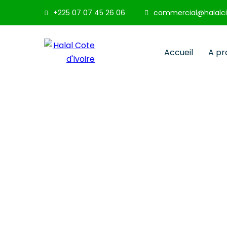
+225 07 07 45 26 06
commercial@halalci
Accueil
A pr
Obtain a Cert