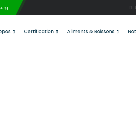
.org
opos
Certification
Aliments & Boissons
Not
ificate