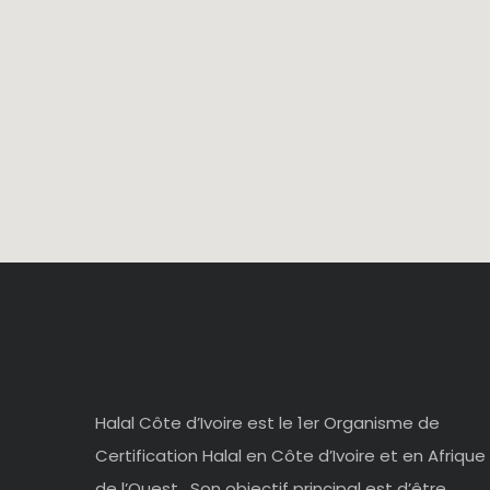
Halal Côte d’Ivoire est le 1er Organisme de
Certification Halal en Côte d’Ivoire et en Afrique
de l’Ouest . Son objectif principal est d’être