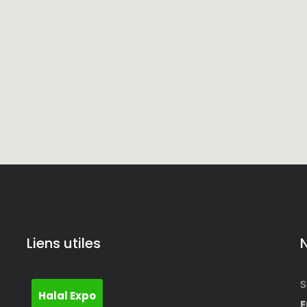
Liens utiles
S
Halal Expo
E