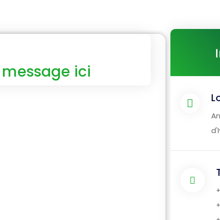
 message ici
L
An
d'
+
+
+