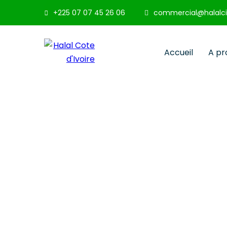
+225 07 07 45 26 06
commercial@halalci
Accueil
A pr
Contacts